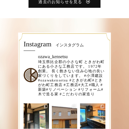
過去のお知らせを見る
Instagram
インスタグラム
ozawa_kensetsu
埼玉県比企郡の小さな町
ときがわ町
にある小さな工務店です。
1972年
創業。
長く飽きない住み心地の良い
家づくりをしています。
#小澤建設
#ozawakensetsu
#ときがわ町#とき
がわ町工務店
#工務店#大工#職人
#
新築#リノベーション
#リフォーム#
木で造る家
#こだわりの家造り