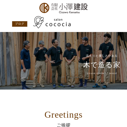
ブログ
温もりと優しさがある
木で造る家
House made of wood
Greetings
ご挨拶