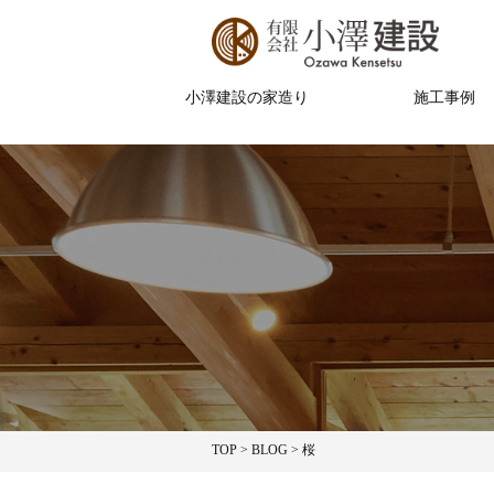
小澤建設の家造り
施工事例
TOP
>
BLOG
>
桜